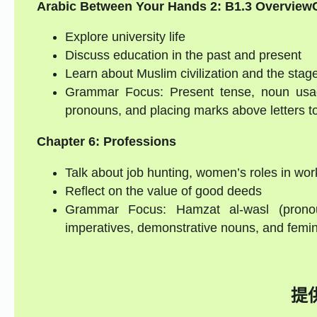
Arabic Between Your Hands 2: B1.3 Overview
Explore university life
Discuss education in the past and present
Learn about Muslim civilization and the stag
Grammar Focus: Present tense, noun usage 
pronouns, and placing marks above letters to 
Chapter 6: Professions
Talk about job hunting, women’s roles in wo
Reflect on the value of good deeds
Grammar Focus: Hamzat al-wasl (pronou
imperatives, demonstrative nouns, and femin
提