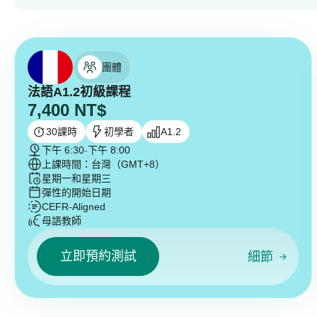
團體
法語A1.2初級課程
7,400
NT$
30
課時
初學者
A1.2
下午 6:30
-
下午 8:00
上課時間：台灣（GMT+8）
星期一和星期三
彈性的開始日期
CEFR-Aligned
母語教師
立即預約測試
細節