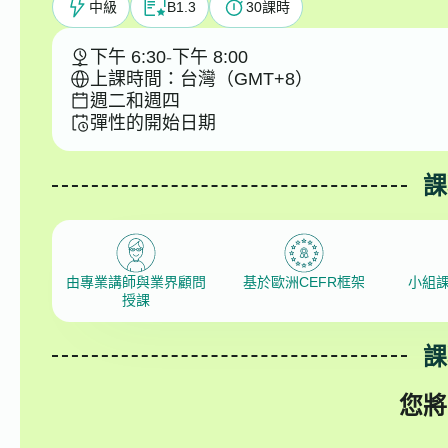
中級
B1.3
30
課時
下午 6:30
-
下午 8:00
上課時間：台灣（GMT+8）
週二和週四
彈性的開始日期
課
由專業講師與業界顧問
基於歐洲CEFR框架
小組
授課
課
您將