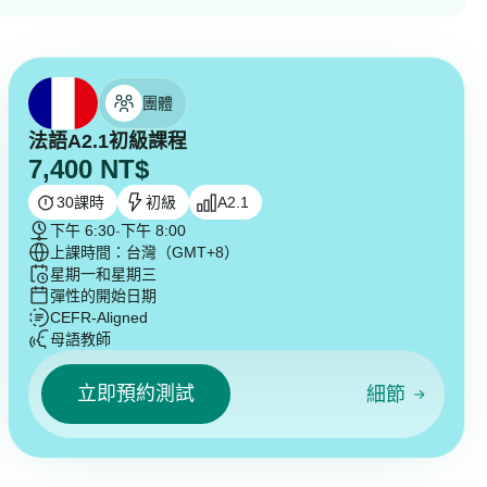
團體
法語A2.1初級課程
7,400
NT$
30
課時
初級
A2.1
下午 6:30
-
下午 8:00
上課時間：台灣（GMT+8）
星期一和星期三
彈性的開始日期
CEFR-Aligned
母語教師
立即預約測試
細節