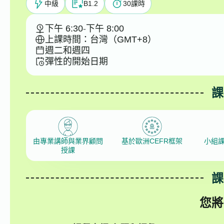
中級
B1.2
30
課時
下午 6:30
-
下午 8:00
上課時間：台灣（GMT+8）
週二和週四
彈性的開始日期
課
由專業講師與業界顧問
基於歐洲CEFR框架
小組
授課
課
您將