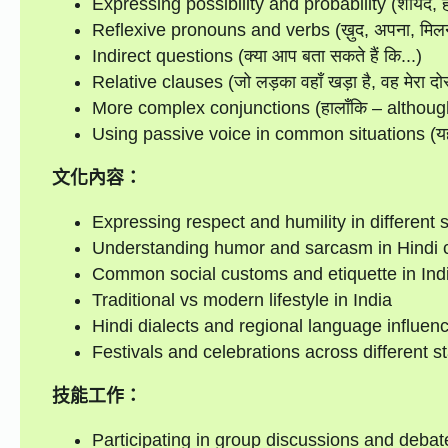
Expressing possibility and probability (शायद, हो 
Reflexive pronouns and verbs (ख़ुद, अपना, मिलन
Indirect questions (क्या आप बता सकते हैं कि...)
Relative clauses (जो लड़का वहाँ खड़ा है, वह मेरा
More complex conjunctions (हालाँकि – although
Using passive voice in common situations (यह
文化內容：
Expressing respect and humility in different s
Understanding humor and sarcasm in Hindi 
Common social customs and etiquette in Ind
Traditional vs modern lifestyle in India
Hindi dialects and regional language influen
Festivals and celebrations across different s
技能工作：
Participating in group discussions and debat