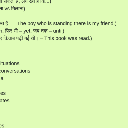
सकता है, लग रहा है कि...)
ा vs मिलाना)
 दोस्त है। – The boy who is standing there is my friend.)
, फिर भी – yet, जब तक – until)
 किताब पढ़ी गई थी। – This book was read.)
ituations
conversations
ia
ces
tates
es