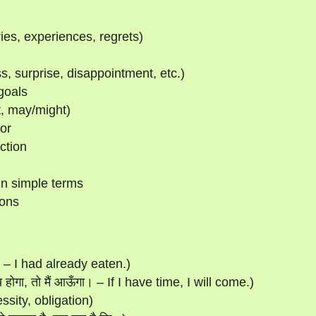
ries, experiences, regrets)
, surprise, disappointment, etc.)
goals
t, may/might)
or
ction
in simple terms
ions
ा। – I had already eaten.)
ोगा, तो मैं आऊँगा। – If I have time, I will come.)
ssity, obligation)