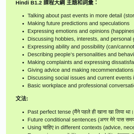
Hindi B1.2
課程大綱
主題和詞彙：
Talking about past events in more detail (sto
Making future predictions and speculations
Expressing emotions and opinions (happiness
Discussing hobbies, interests, and personal 
Expressing ability and possibility (can/canno
Describing people’s personalities and behavi
Making complaints and expressing dissatisfa
Giving advice and making recommendations
Discussing social issues and current events 
Basic workplace and professional conversat
文法:
Past perfect tense (मैंने पहले ही खाना खा लिया थ
Future conditional sentences (अगर मेरे पास समय ह
Using चाहिए in different contexts (advice, nece