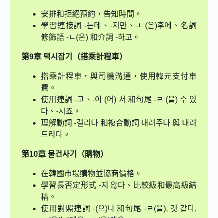
安排和拒絕預約，告知時間。
學習連接詞 -는데、-지만、-ㄴ(은)후에、名詞
修飾語 -ㄴ(은) 和介詞 -하고。
第9章 택시잡기（搭乘計程車）
搭乘計程車，與司機溝通，使用韓元支付車
費。
使用連詞 -고、-아 (어) 서 和句尾 -ㄹ (을) 수 있
다、-시죠。
理解動詞 -걸리다 和複合動詞 내려주다 與 내려
드리다。
第10章 물건사기（購物）
在韓國市場購物並協商價格。
學習長否定形式 -지 않다、比較級和最高級結
構。
使用對照連詞 -(으)나 和句尾 -ㄹ(을), 것 같다,