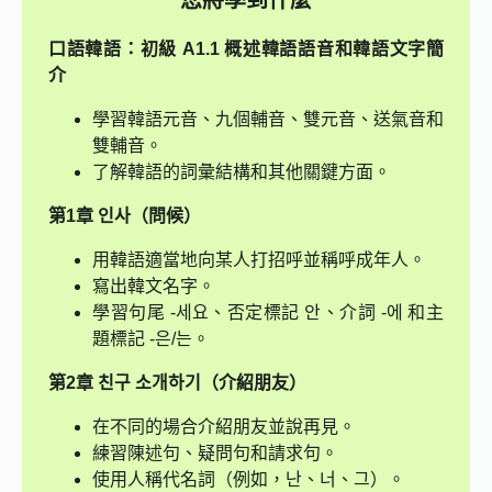
您將學到什麼
口語韓語：初級 A1.1 概述
韓語語音和韓語文字簡
介
學習韓語元音、九個輔音、雙元音、送氣音和
雙輔音。
了解韓語的詞彙結構和其他關鍵方面。
第1章 인사（問候）
用韓語適當地向某人打招呼並稱呼成年人。
寫出韓文名字。
學習句尾 -세요、否定標記 안、介詞 -에 和主
題標記 -은/는。
第2章 친구 소개하기（介紹朋友）
在不同的場合介紹朋友並說再見。
練習陳述句、疑問句和請求句。
使用人稱代名詞（例如，난、너、그）。