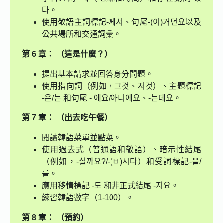
다。
使用敬語主詞標記-께서、句尾-(이)거던요以及
公共場所和交通詞彙。
第 6 章： （這是什麼？）
提出基本請求並回答身分問題。
使用指向詞（例如，그것、저것）、主題標記
-은/는 和句尾 - 에요/아니에요、-는데요。
第 7 章： （出去吃午餐）
閱讀韓語菜單並點菜。
使用過去式（普通語和敬語）、暗示性結尾
（例如，-실까요?/-(ㅂ)시다）和受詞標記-을/
를。
應用移情標記 -도 和非正式結尾 -지요。
練習韓語數字（1-100）。
第 8 章： （預約）