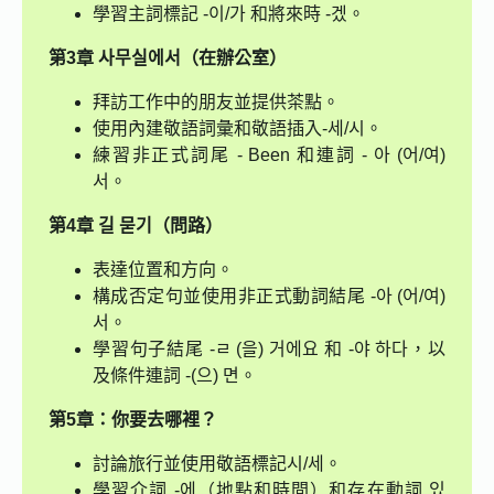
學習主詞標記 -이/가 和將來時 -겠。
第3章 사무실에서（在辦公室）
拜訪工作中的朋友並提供茶點。
使用內建敬語詞彙和敬語插入-세/시。
練習非正式詞尾 - Been 和連詞 - 아 (어/여)
서。
第4章 길 묻기（問路）
表達位置和方向。
構成否定句並使用非正式動詞結尾 -아 (어/여)
서。
學習句子結尾 -ㄹ (을) 거에요 和 -야 하다，以
及條件連詞 -(으) 면。
第5章：你要去哪裡？
討論旅行並使用敬語標記시/세。
學習介詞 -에（地點和時間）和存在動詞 있