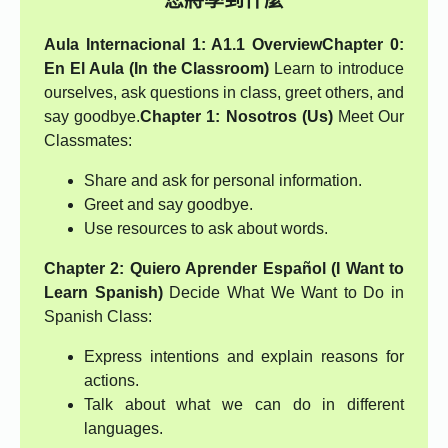
您將學到什麼
Aula Internacional 1: A1.1 Overview
Chapter 0:
En El Aula (In the Classroom)
Learn to introduce
ourselves, ask questions in class, greet others, and
say goodbye.
Chapter 1: Nosotros (Us)
Meet Our
Classmates:
Share and ask for personal information.
Greet and say goodbye.
Use resources to ask about words.
Chapter 2: Quiero Aprender Español (I Want to
Learn Spanish)
Decide What We Want to Do in
Spanish Class:
Express intentions and explain reasons for
actions.
Talk about what we can do in different
languages.