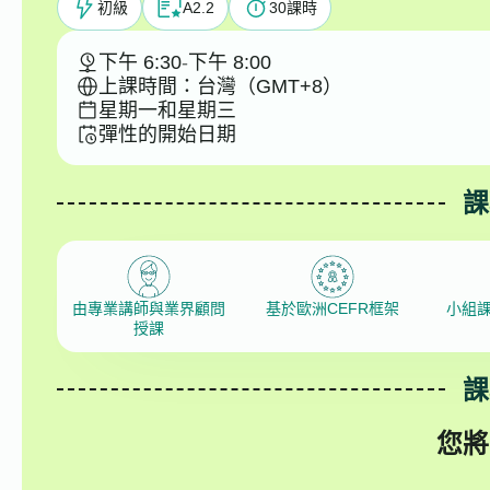
初級
A2.2
30
課時
下午 6:30
-
下午 8:00
上課時間：台灣（GMT+8）
星期一和星期三
彈性的開始日期
課
由專業講師與業界顧問
基於歐洲CEFR框架
小組
授課
課
您將