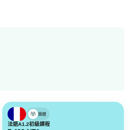
團體
法語A1.2初級課程