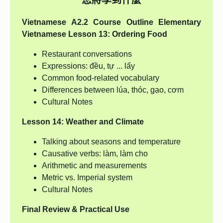
您將學到什麼
Vietnamese A2.2 Course Outline
Elementary
Vietnamese
Lesson 13: Ordering Food
Restaurant conversations
Expressions: đều, tự ... lấy
Common food-related vocabulary
Differences between lúa, thóc, gạo, cơm
Cultural Notes
Lesson 14: Weather and Climate
Talking about seasons and temperature
Causative verbs: làm, làm cho
Arithmetic and measurements
Metric vs. Imperial system
Cultural Notes
Final Review & Practical Use