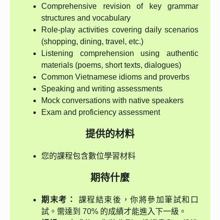
Comprehensive revision of key grammar
structures and vocabulary
Role-play activities covering daily scenarios
(shopping, dining, travel, etc.)
Listening comprehension using authentic
materials (poems, short texts, dialogues)
Common Vietnamese idioms and proverbs
Speaking and writing assessments
Mock conversations with native speakers
Exam and proficiency assessment
提供的材料
您的課程包含數位學習材料
期待什麼
期末考：
課程結束後，你將參加筆試和口
試。需達到 70% 的成績才能進入下一級。