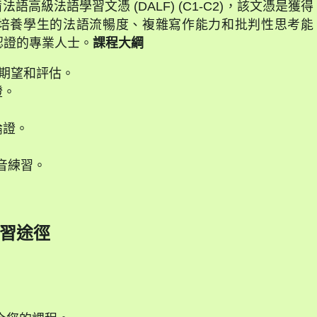
高級法語學習文憑 (DALF) (C1-C2)，該文憑是獲得
培養學生的法語流暢度、複雜寫作能力和批判性思考能
認證的專業人士。
課程大綱
構、期望和評估。
證。
論證。
錄音練習。
習途徑