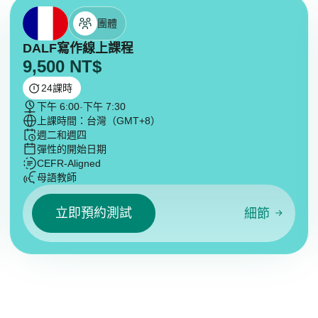
團體
DALF寫作線上課程
9,500
NT$
24
課時
下午 6:00
-
下午 7:30
上課時間：台灣（GMT+8）
週二和週四
彈性的開始日期
CEFR-Aligned
母語教師
立即預約測試
細節