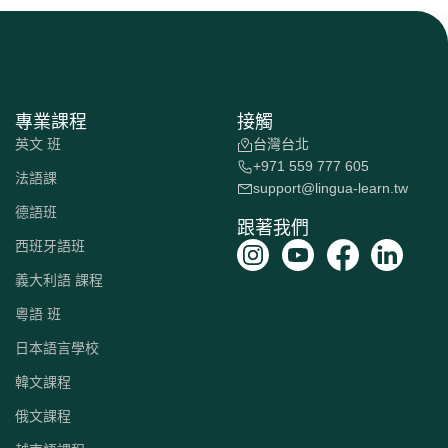
專業課程
接觸
英文 班
台灣台北
+971 559 777 605
法語課
support@lingua-learn.tw
德語班
跟著我們
西班牙語班
義大利語 課程
粵語 班
日本語言學校
韓文課程
俄文課程