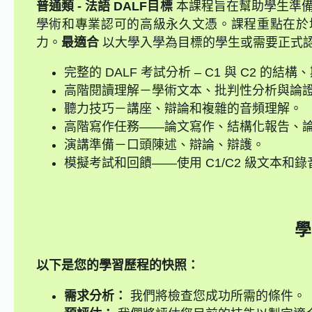
普通類 - 法語 DALF
目標
本課程旨在幫助學生準備法語
學術和專業認可的高級永久文憑。課程重點在於
力。
最適合
以大學入學為目標的學生或需要正式
完整的 DALF 考試分析 – C1 與 C2 的結
高階閱讀理解－學術文本、批判性分析與論
聽力技巧－講座、辯論和複雜的音頻理解。
高階寫作任務——論文寫作、結構化報告、
演講準備－口頭陳述、辯論、辯護。
模擬考試和回饋——使用 C1/C2 級文本和
學
以下是您的學習歷程的快照：
需求分析：
我們將檢查您成功所需的條件。